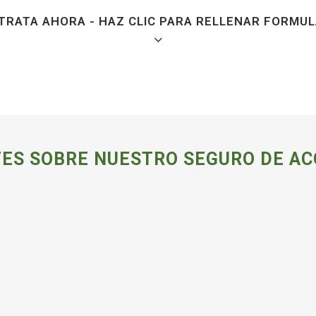
TRATA AHORA - HAZ CLIC PARA RELLENAR FORMUL
 de inicio *
ES SOBRE NUESTRO SEGURO DE AC
 de pago *
Anual
Semestral
n de Seguro
A - 70 € / Año
B - 135 € / Año
C - 255€ / Año
re *