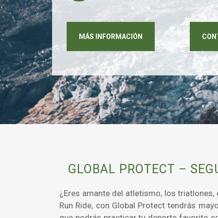
MÁS INFORMACIÓN
CON
GLOBAL PROTECT – SEG
¿Eres amante del atletismo, los triatlones
Run Ride, con Global Protect tendrás mayo
que podrás practicar tu deporte favorito c