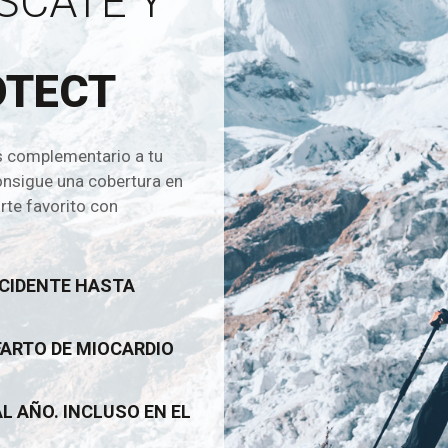
SCATE Y
OTECT
s complementario a tu
onsigue una cobertura en
rte favorito con
CCIDENTE HASTA
FARTO DE MIOCARDIO
AL AÑO. INCLUSO EN EL