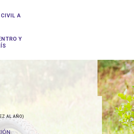
CIVIL A
ENTRO Y
ÍS
VEZ AL AÑO)
CIÓN