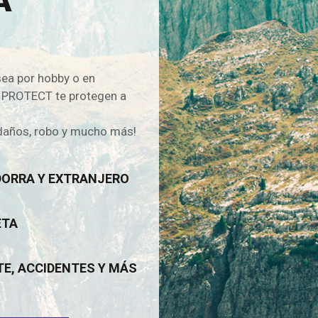
A
sea por hobby o en
E PROTECT te protegen a
 daños, robo y mucho más!
DORRA Y EXTRANJERO
ETA
TE, ACCIDENTES Y MÁS