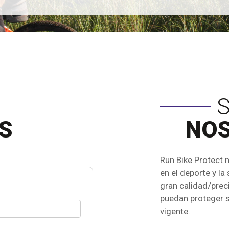
S
S
NO
Run Bike Protect 
en el deporte y l
gran calidad/preci
puedan proteger s
vigente.