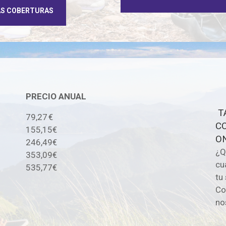
AS COBERTURAS
PRECIO ANUAL
TA
79,27 €
C
155,15€
O
246,49€
¿Q
353,09€
cu
535,77€
tu
Co
no