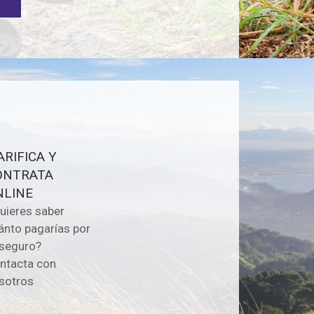
RIFICA Y
ONTRATA
NLINE
uieres saber
ánto pagarías por
 seguro?
ntacta con
sotros